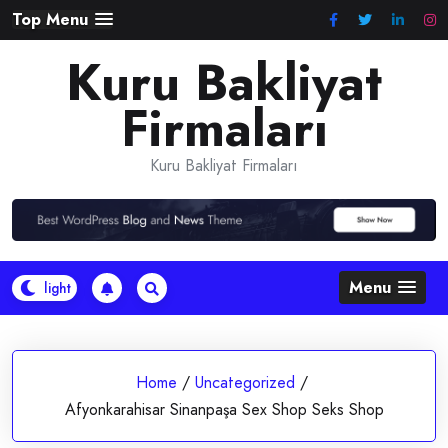
Skip
Top Menu
to
Kuru Bakliyat
content
Firmaları
Kuru Bakliyat Firmaları
Menu
Home
/
Uncategorized
/
Afyonkarahisar Sinanpaşa Sex Shop Seks Shop