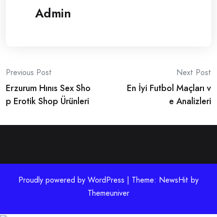
Admin
Post
Previous Post
Next Post
Erzurum Hınıs Sex Sho
En İyi Futbol Maçları v
navigation
p Erotik Shop Ürünleri
e Analizleri
Proudly powered by WordPress | Theme: NewsHit by
Themeuniver