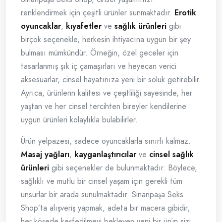
renklendirmek için çeşitli ürünler sunmaktadır.
Erotik
oyuncaklar
,
kıyafetler
ve
sağlık ürünleri
gibi
birçok seçenekle, herkesin ihtiyacına uygun bir şey
bulması mümkündür. Örneğin, özel geceler için
tasarlanmış şık iç çamaşırları ve heyecan verici
aksesuarlar, cinsel hayatınıza yeni bir soluk getirebilir.
Ayrıca, ürünlerin kalitesi ve çeşitliliği sayesinde, her
yaştan ve her cinsel tercihten bireyler kendilerine
uygun ürünleri kolaylıkla bulabilirler.
Ürün yelpazesi, sadece oyuncaklarla sınırlı kalmaz.
Masaj yağları
,
kayganlaştırıcılar
ve
cinsel sağlık
ürünleri
gibi seçenekler de bulunmaktadır. Böylece,
sağlıklı ve mutlu bir cinsel yaşam için gerekli tüm
unsurlar bir arada sunulmaktadır. Sinanpaşa Seks
Shop’ta alışveriş yapmak, adeta bir macera gibidir;
her köşede keşfedilmeyi bekleyen yeni bir ürün sizi