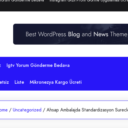
 Yorum Gönderme Bedava
Instagram Gizli Profil Görme Uygulaması Ücre
z
Igtv Yorum Gönderme Bedava
etsiz
Liste
Mikronezya Kargo Ücreti
ome
/
Uncategorized
/
Ahsap Ambalajda Standardizasyon Surecle