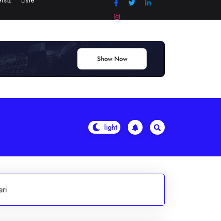
tsiz
Liste
ri