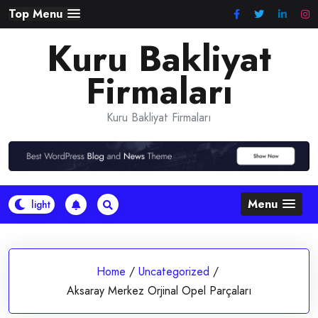
Skip
Top Menu
to
Kuru Bakliyat
content
Firmaları
Kuru Bakliyat Firmaları
Menu
Home
/
Uncategorized
/
Aksaray Merkez Orjinal Opel Parçaları