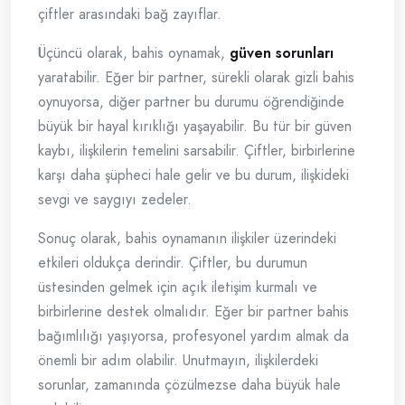
çiftler arasındaki bağ zayıflar.
Üçüncü olarak, bahis oynamak,
güven sorunları
yaratabilir. Eğer bir partner, sürekli olarak gizli bahis
oynuyorsa, diğer partner bu durumu öğrendiğinde
büyük bir hayal kırıklığı yaşayabilir. Bu tür bir güven
kaybı, ilişkilerin temelini sarsabilir. Çiftler, birbirlerine
karşı daha şüpheci hale gelir ve bu durum, ilişkideki
sevgi ve saygıyı zedeler.
Sonuç olarak, bahis oynamanın ilişkiler üzerindeki
etkileri oldukça derindir. Çiftler, bu durumun
üstesinden gelmek için açık iletişim kurmalı ve
birbirlerine destek olmalıdır. Eğer bir partner bahis
bağımlılığı yaşıyorsa, profesyonel yardım almak da
önemli bir adım olabilir. Unutmayın, ilişkilerdeki
sorunlar, zamanında çözülmezse daha büyük hale