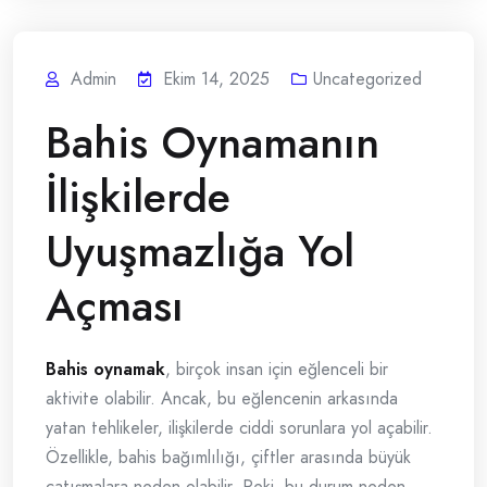
Admin
Ekim 14, 2025
Uncategorized
Bahis Oynamanın
İlişkilerde
Uyuşmazlığa Yol
Açması
Bahis oynamak
, birçok insan için eğlenceli bir
aktivite olabilir. Ancak, bu eğlencenin arkasında
yatan tehlikeler, ilişkilerde ciddi sorunlara yol açabilir.
Özellikle, bahis bağımlılığı, çiftler arasında büyük
çatışmalara neden olabilir. Peki, bu durum neden