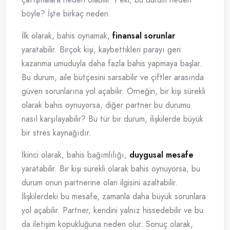
böyle? İşte birkaç neden:
İlk olarak, bahis oynamak,
finansal sorunlar
yaratabilir. Birçok kişi, kaybettikleri parayı geri
kazanma umuduyla daha fazla bahis yapmaya başlar.
Bu durum, aile bütçesini sarsabilir ve çiftler arasında
güven sorunlarına yol açabilir. Örneğin, bir kişi sürekli
olarak bahis oynuyorsa, diğer partner bu durumu
nasıl karşılayabilir? Bu tür bir durum, ilişkilerde büyük
bir stres kaynağıdır.
İkinci olarak, bahis bağımlılığı,
duygusal mesafe
yaratabilir. Bir kişi sürekli olarak bahis oynuyorsa, bu
durum onun partnerine olan ilgisini azaltabilir.
İlişkilerdeki bu mesafe, zamanla daha büyük sorunlara
yol açabilir. Partner, kendini yalnız hissedebilir ve bu
da iletişim kopukluğuna neden olur. Sonuç olarak,