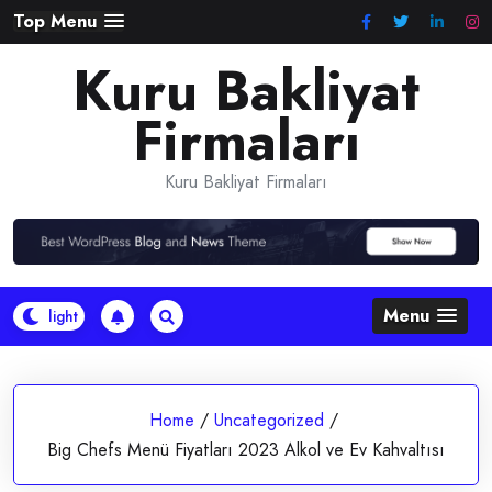
Skip
Top Menu
to
Kuru Bakliyat
content
Firmaları
Kuru Bakliyat Firmaları
Menu
Home
/
Uncategorized
/
Big Chefs Menü Fiyatları 2023 Alkol ve Ev Kahvaltısı