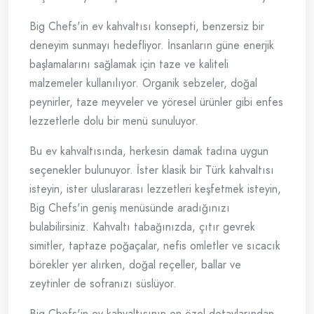
Big Chefs'in ev kahvaltısı konsepti, benzersiz bir
deneyim sunmayı hedefliyor. İnsanların güne enerjik
başlamalarını sağlamak için taze ve kaliteli
malzemeler kullanılıyor. Organik sebzeler, doğal
peynirler, taze meyveler ve yöresel ürünler gibi enfes
lezzetlerle dolu bir menü sunuluyor.
Bu ev kahvaltısında, herkesin damak tadına uygun
seçenekler bulunuyor. İster klasik bir Türk kahvaltısı
isteyin, ister uluslararası lezzetleri keşfetmek isteyin,
Big Chefs'in geniş menüsünde aradığınızı
bulabilirsiniz. Kahvaltı tabağınızda, çıtır gevrek
simitler, taptaze poğaçalar, nefis omletler ve sıcacık
börekler yer alırken, doğal reçeller, ballar ve
zeytinler de sofranızı süslüyor.
Big Chefs'in ev kahvaltısının en özel detaylarından