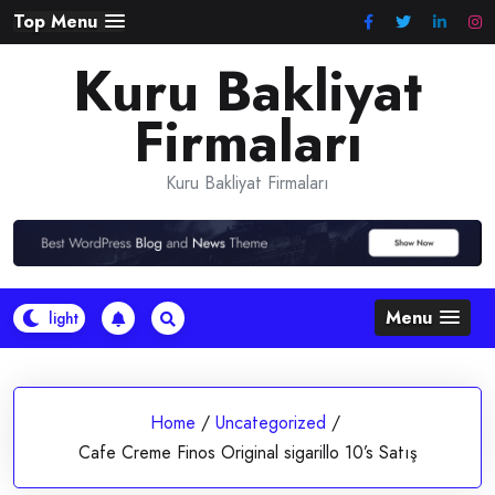
Skip
Top Menu
to
Kuru Bakliyat
content
Firmaları
Kuru Bakliyat Firmaları
Menu
Home
/
Uncategorized
/
Cafe Creme Finos Original sigarillo 10’s Satış