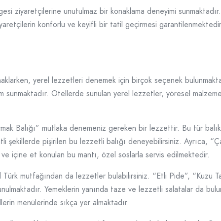
ölgesi ziyaretçilerine unutulmaz bir konaklama deneyimi sunmaktadır.
retçilerin konforlu ve keyifli bir tatil geçirmesi garantilenmektedir
naklarken, yerel lezzetleri denemek için birçok seçenek bulunmakta
m sunmaktadır. Otellerde sunulan yerel lezzetler, yöresel malzemel
rmak Balığı” mutlaka denemeniz gereken bir lezzettir. Bu tür balık
şitli şekillerde pişirilen bu lezzetli balığı deneyebilirsiniz. Ayrıca
n ve içine et konulan bu mantı, özel soslarla servis edilmektedir.
Türk mutfağından da lezzetler bulabilirsiniz. “Etli Pide”, “Kuzu Ta
sunulmaktadır. Yemeklerin yanında taze ve lezzetli salatalar da bul
llerin menülerinde sıkça yer almaktadır.