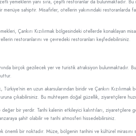
etli yemeklerin yanı sıra, çeşitli restoranlar da bulunmaktadır. Bu r
r menüye sahiptir. Misafirler, otellerin yakınındaki restoranlarda fa
mekleri, Çankırı Kızılırmak bölgesindeki otellerde konaklayan misaf
llerin restoranlarını ve çevredeki restoranları keşfedebilirsiniz.
kınında birçok gezilecek yer ve turistik atraksiyon bulunmaktadır.
uttur.
ak, Türkiye’nin en uzun akarsularından biridir ve Çankırı Kızılırma
 turuna çıkabilirsiniz. Bu muhteşem doğal güzellik, ziyaretçilere hu
ğer bir yerdir. Tarihi kalenin etkileyici kalıntıları, ziyaretçilere 
raya şahit olabilir ve tarihi atmosferi hissedebilirsiniz.
k önemli bir noktadır. Müze, bölgenin tarihini ve kültürel mirasını 