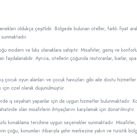
kleri oldukça çeşitlidir. Bölgede bulunan oteller, farklı fiyat aral
i sunmaktadır.
oğu modern ve lüks olanaklara sahiptir. Misafirler, geniş ve konforl
an faydalanabilir. Ayrıca, otellerin çoğunda restoranlar, barlar, spa
nmış çocuk oyun alanları ve çocuk havuzları gibi aile dostu hizmetler
ak için özel olarak düşünülmüştür.
erde iş seyahati yapanlar için de uygun hizmetler bulunmaktadır. Kon
hatinde olan misafirlerin ihtiyaçlarını karşılamak için donatılmıştır.
türlü konaklama tercihine uygun seçenekler sunmaktadır. Misafirler,
rin çoğu, konumları itibarıyla şehir merkezine yakın ve turistik böl