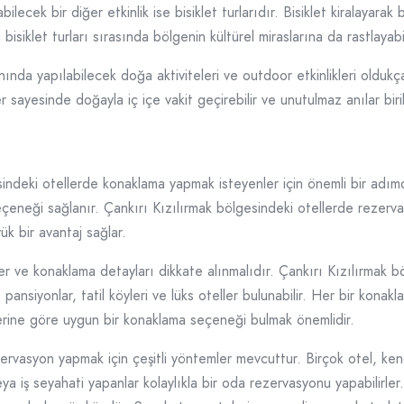
ilecek bir diğer etkinlik ise bisiklet turlarıdır. Bisiklet kiralayara
isiklet turları sırasında bölgenin kültürel miraslarına da rastlayabil
nında yapılabilecek doğa aktiviteleri ve outdoor etkinlikleri oldukça
r sayesinde doğayla iç içe vakit geçirebilir ve unutulmaz anılar birikt
indeki otellerde konaklama yapmak isteyenler için önemli bir adımdı
eçeneği sağlanır. Çankırı Kızılırmak bölgesindeki otellerde reze
ük bir avantaj sağlar.
 ve konaklama detayları dikkate alınmalıdır. Çankırı Kızılırmak böl
, pansiyonlar, tatil köyleri ve lüks oteller bulunabilir. Her bir konak
ihlerine göre uygun bir konaklama seçeneği bulmak önemlidir.
zervasyon yapmak için çeşitli yöntemler mevcuttur. Birçok otel, ke
ya iş seyahati yapanlar kolaylıkla bir oda rezervasyonu yapabilirler.