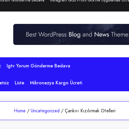
 Yorum Gönderme Bedava
Instagram Gizli Profil Görme Uygulaması Ücre
z
Igtv Yorum Gönderme Bedava
etsiz
Liste
Mikronezya Kargo Ücreti
Home
/
Uncategorized
/
Çankırı Kızılırmak Otelleri