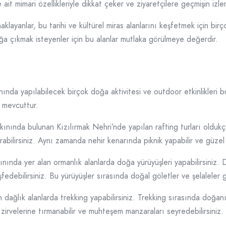
t mimari özellikleriyle dikkat çeker ve ziyaretçilere geçmişin izle
layanlar, bu tarihi ve kültürel miras alanlarını keşfetmek için birço
ğa çıkmak isteyenler için bu alanlar mutlaka görülmeye değerdir.
ınında yapılabilecek birçok doğa aktivitesi ve outdoor etkinlikleri
k mevcuttur.
akınında bulunan Kızılırmak Nehri’nde yapılan rafting turları oldu
rabilirsiniz. Aynı zamanda nehir kenarında piknik yapabilir ve güzel
ınında yer alan ormanlık alanlarda doğa yürüyüşleri yapabilirsiniz. D
şfedebilirsiniz. Bu yürüyüşler sırasında doğal göletler ve şelaleler gi
n dağlık alanlarda trekking yapabilirsiniz. Trekking sırasında doğan
 zirvelerine tırmanabilir ve muhteşem manzaraları seyredebilirsiniz.