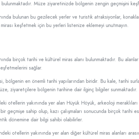
i bulunmaktadır. Müze ziyaretinizde bölgenin zengin geçmişini keşfet
nında bulunan bu gezilecek yerler ve turistik atraksiyonlar, konakla
rel mirası keşfetmek için bu yerleri listenize eklemeyi unutmayın.
nında birçok tarihi ve kültürel miras alanı bulunmaktadır. Bu alanla
eşfetmelerini sağlar.
, bölgenin en önemli tarihi yapılarından biridir. Bu kale, tarihi sur
ze, ziyaretçilere bölgenin tarihine dair ilginç bilgiler sunmaktadır.
eki otellerin yakınında yer alan Hüyük Höyük, arkeoloji meraklıları 
ir geçmişe sahip olup, kazı çalışmaları sonucunda birçok tarihi es
tik dönemine dair bilgi sahibi olabilirler.
ndeki otellerin yakınında yer alan diğer kültürel miras alanları aras