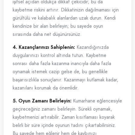
işitsel açıdan oldukça dikkat çekicidir; bu da
kaybetme riskini artırır. Dikkatinizin dağılmaması için
gürültülü ve kalabalık alanlardan uzak durun. Kendi
kendinize bir alan belirleyin; bu sayede oyun
sırasında daha net düşünürsünüz.
4. Kazançlarınızı Sahiplenin:
Kazandığınızda
duygularınızı kontrol altında tutun. Kaybetme
sonrası daha fazla kazanma inancıyla daha fazla
oynamak istemek cazip gelse de, bu genellikle
başarısızlıkla sonuçlanır. Kazanmayı kutlamak kadar,
kazanılanı korumak da önemlidir.
5. Oyun Zamanı Belirleyin:
Kumarhane eğlencesiyle
geçireceğiniz zamanı belirleyin. Sürekli oynamak,
kaybetmenizi artırabilir. Zaman kısıtlaması koyarak
belirli bir süre içinde oyunun tadını çıkartabilirsiniz.
Bu sayede hem eğlenir hem de kaybınızı