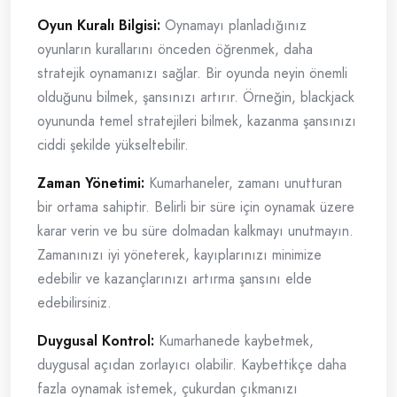
Oyun Kuralı Bilgisi:
Oynamayı planladığınız
oyunların kurallarını önceden öğrenmek, daha
stratejik oynamanızı sağlar. Bir oyunda neyin önemli
olduğunu bilmek, şansınızı artırır. Örneğin, blackjack
oyununda temel stratejileri bilmek, kazanma şansınızı
ciddi şekilde yükseltebilir.
Zaman Yönetimi:
Kumarhaneler, zamanı unutturan
bir ortama sahiptir. Belirli bir süre için oynamak üzere
karar verin ve bu süre dolmadan kalkmayı unutmayın.
Zamanınızı iyi yöneterek, kayıplarınızı minimize
edebilir ve kazançlarınızı artırma şansını elde
edebilirsiniz.
Duygusal Kontrol:
Kumarhanede kaybetmek,
duygusal açıdan zorlayıcı olabilir. Kaybettikçe daha
fazla oynamak istemek, çukurdan çıkmanızı