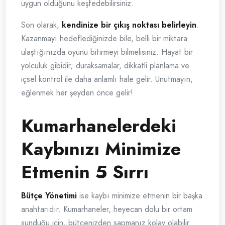
uygun olduğunu keşfedebilirsiniz.
Son olarak,
kendinize bir çıkış noktası belirleyin
.
Kazanmayı hedeflediğinizde bile, belli bir miktara
ulaştığınızda oyunu bitirmeyi bilmelisiniz. Hayat bir
yolculuk gibidir; duraksamalar, dikkatli planlama ve
içsel kontrol ile daha anlamlı hale gelir. Unutmayın,
eğlenmek her şeyden önce gelir!
Kumarhanelerdeki
Kaybınızı Minimize
Etmenin 5 Sırrı
Bütçe Yönetimi
ise kaybı minimize etmenin bir başka
anahtarıdır. Kumarhaneler, heyecan dolu bir ortam
sunduğu için, bütçenizden sapmanız kolay olabilir.