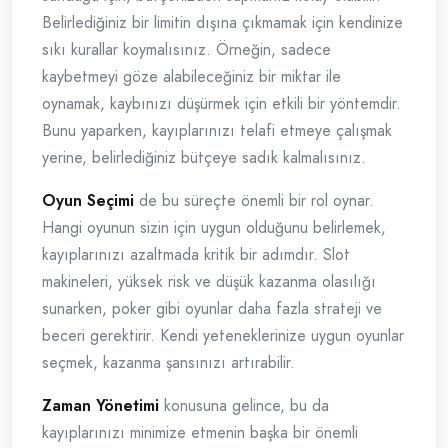
Belirlediğiniz bir limitin dışına çıkmamak için kendinize
sıkı kurallar koymalısınız. Örneğin, sadece
kaybetmeyi göze alabileceğiniz bir miktar ile
oynamak, kaybınızı düşürmek için etkili bir yöntemdir.
Bunu yaparken, kayıplarınızı telafi etmeye çalışmak
yerine, belirlediğiniz bütçeye sadık kalmalısınız.
Oyun Seçimi
de bu süreçte önemli bir rol oynar.
Hangi oyunun sizin için uygun olduğunu belirlemek,
kayıplarınızı azaltmada kritik bir adımdır. Slot
makineleri, yüksek risk ve düşük kazanma olasılığı
sunarken, poker gibi oyunlar daha fazla strateji ve
beceri gerektirir. Kendi yeteneklerinize uygun oyunlar
seçmek, kazanma şansınızı artırabilir.
Zaman Yönetimi
konusuna gelince, bu da
kayıplarınızı minimize etmenin başka bir önemli