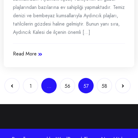
plajlarından bazılarına ev sahipliği yapmaktadır. Temiz
denizi ve bembeyaz kumsallarıyla Aydıncık plajları,
tatilcilerin gözdesi haline gelmiştir. Bunun yanı sıra,
Aydıncık Kalesi de ilçenin önemli [...]
Read More
Yazı
1
…
56
57
58
gezinmesi