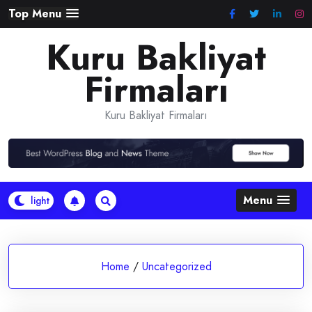
Skip
Top Menu
to
Kuru Bakliyat
content
Firmaları
Kuru Bakliyat Firmaları
Menu
Home
/
Uncategorized