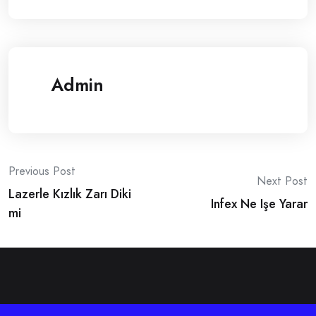
Admin
Post
Previous Post
Next Post
Lazerle Kızlık Zarı Diki
navigation
Infex Ne Işe Yarar
mi