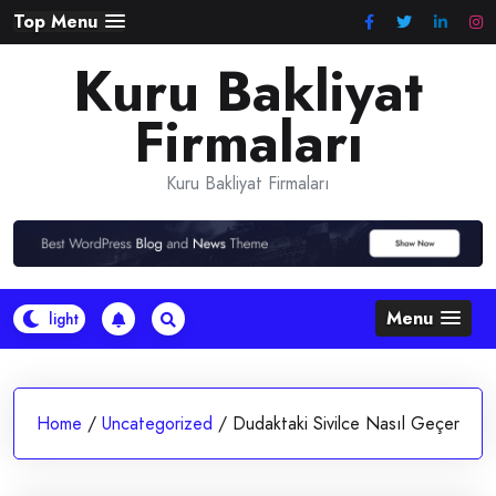
Skip
Top Menu
to
Kuru Bakliyat
content
Firmaları
Kuru Bakliyat Firmaları
Menu
Home
/
Uncategorized
/
Dudaktaki Sivilce Nasıl Geçer