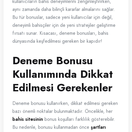
kullanıcıların bahis deneyimlerini zenginleştirirken,
aynı zamanda daha bilinçli kararlar almalarını sağlar.
Bu tür bonuslar, sadece yeni kullanıcılar için değil,
deneyimli bahisçiler için de yeni stratejiler geliştirme
fırsatı sunar. Kısacası, deneme bonusları, bahis
dünyasında keşfedilmesi gereken bir kapıdır!
Deneme Bonusu
Kullanımında Dikkat
Edilmesi Gerekenler
Deneme bonusu kullanırken, dikkat edilmesi gereken
bazı önemli noktalar bulunmaktadır. Öncelikle, her
bahis sitesinin
bonus koşulları farklılık gösterebilir.
Bu nedenle, bonusu kullanmadan önce
şartları