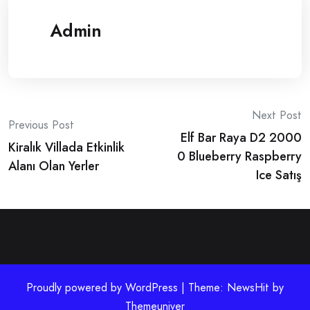
Admin
Post
Next Post
Previous Post
Elf Bar Raya D2 2000
navigation
Kiralık Villada Etkinlik
0 Blueberry Raspberry
Alanı Olan Yerler
Ice Satış
Proudly powered by WordPress | Theme: NewsHit by
Themeuniver