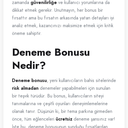
zamanda
güvenilirliğe
ve kullanıcı yorumlarına da
dikkat etmek gerekir. Unutmayın, her bonus bir
fırsattır ama bu fırsatın arkasında yatan detayları iyi
analiz etmek, kazancınızı maksimize etmek için kritik
öneme sahiptir.
Deneme Bonusu
Nedir?
Deneme bonusu
, yeni kullanıcıların bahis sitelerinde
risk almadan
denemeler yapabilmeleri için sunulan
bir teşvik türüdür. Bu bonus, kullanıcıların siteyi
tanımalarına ve çeşitli oyunları deneyimlemelerine
olanak tanır. Düşünün ki, bir tema parkına girmeden
önce, tüm eğlenceleri
ücretsiz
deneme şansınız var!
İşte bu, deneme bonusunun sunduğu fırsatlardan