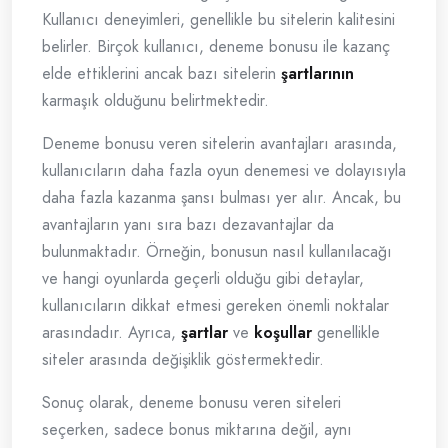
Kullanıcı deneyimleri, genellikle bu sitelerin kalitesini
belirler. Birçok kullanıcı, deneme bonusu ile kazanç
elde ettiklerini ancak bazı sitelerin
şartlarının
karmaşık olduğunu belirtmektedir.
Deneme bonusu veren sitelerin avantajları arasında,
kullanıcıların daha fazla oyun denemesi ve dolayısıyla
daha fazla kazanma şansı bulması yer alır. Ancak, bu
avantajların yanı sıra bazı dezavantajlar da
bulunmaktadır. Örneğin, bonusun nasıl kullanılacağı
ve hangi oyunlarda geçerli olduğu gibi detaylar,
kullanıcıların dikkat etmesi gereken önemli noktalar
arasındadır. Ayrıca,
şartlar
ve
koşullar
genellikle
siteler arasında değişiklik göstermektedir.
Sonuç olarak, deneme bonusu veren siteleri
seçerken, sadece bonus miktarına değil, aynı