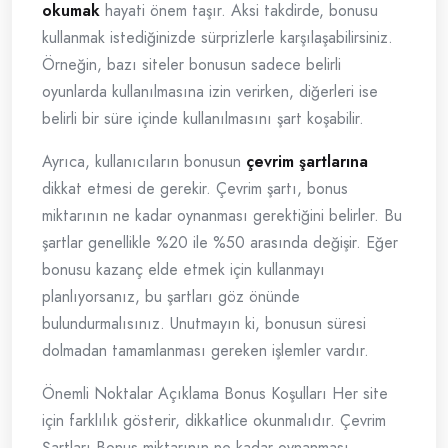
okumak
hayati önem taşır. Aksi takdirde, bonusu
kullanmak istediğinizde sürprizlerle karşılaşabilirsiniz.
Örneğin, bazı siteler bonusun sadece belirli
oyunlarda kullanılmasına izin verirken, diğerleri ise
belirli bir süre içinde kullanılmasını şart koşabilir.
Ayrıca, kullanıcıların bonusun
çevrim şartlarına
dikkat etmesi de gerekir. Çevrim şartı, bonus
miktarının ne kadar oynanması gerektiğini belirler. Bu
şartlar genellikle %20 ile %50 arasında değişir. Eğer
bonusu kazanç elde etmek için kullanmayı
planlıyorsanız, bu şartları göz önünde
bulundurmalısınız. Unutmayın ki, bonusun süresi
dolmadan tamamlanması gereken işlemler vardır.
Önemli Noktalar Açıklama Bonus Koşulları Her site
için farklılık gösterir, dikkatlice okunmalıdır. Çevrim
Şartları Bonus miktarının ne kadar oynanması