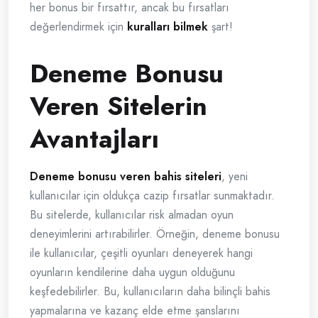
her bonus bir fırsattır, ancak bu fırsatları
değerlendirmek için
kuralları bilmek
şart!
Deneme Bonusu
Veren Sitelerin
Avantajları
Deneme bonusu veren bahis siteleri
, yeni
kullanıcılar için oldukça cazip fırsatlar sunmaktadır.
Bu sitelerde, kullanıcılar risk almadan oyun
deneyimlerini artırabilirler. Örneğin, deneme bonusu
ile kullanıcılar, çeşitli oyunları deneyerek hangi
oyunların kendilerine daha uygun olduğunu
keşfedebilirler. Bu, kullanıcıların daha bilinçli bahis
yapmalarına ve kazanç elde etme şanslarını