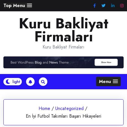
Skip
Top Menu
to
Kuru Bakliyat
content
Firmaları
Kuru Bakliyat Firmaları
Menu
Home
/
Uncategorized
/
En İyi Futbol Takımları Başarı Hikayeleri