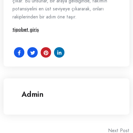
çıkar. Bu unsurlar, bir araya geldiğinde, takımın
potansiyelini en üst seviyeye çıkararak, onları
rakiplerinden bir adım öne taşır.
tipobet giriş
Admin
Post
Next Post