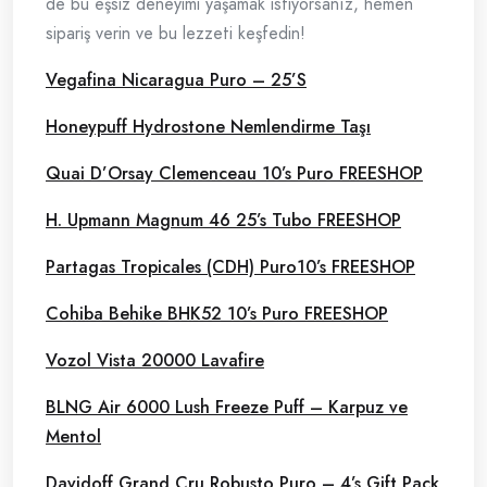
de bu eşsiz deneyimi yaşamak istiyorsanız, hemen
sipariş verin ve bu lezzeti keşfedin!
Vegafina Nicaragua Puro – 25’S
Honeypuff Hydrostone Nemlendirme Taşı
Quai D’Orsay Clemenceau 10’s Puro FREESHOP
H. Upmann Magnum 46 25’s Tubo FREESHOP
Partagas Tropicales (CDH) Puro10’s FREESHOP
Cohiba Behike BHK52 10’s Puro FREESHOP
Vozol Vista 20000 Lavafire
BLNG Air 6000 Lush Freeze Puff – Karpuz ve
Mentol
Davidoff Grand Cru Robusto Puro – 4’s Gift Pack