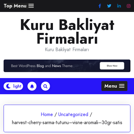
Skip
Top Menu
to
Kuru Bakliyat
content
Firmaları
Kuru Bakliyat Firmaları
Menu
Home
/
Uncategorized
/
harvest-cherry-sarma-tutunu–visne-aromali–30gr-satis