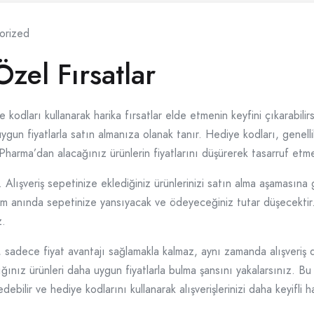
orized
zel Fırsatlar
kodları kullanarak harika fırsatlar elde etmenin keyfini çıkarabilirs
gun fiyatlarla satın almanıza olanak tanır. Hediye kodları, genelli
arma’dan alacağınız ürünlerin fiyatlarını düşürerek tasarruf etmen
 Alışveriş sepetinize eklediğiniz ürünlerinizi satın alma aşamasına 
irim anında sepetinize yansıyacak ve ödeyeceğiniz tutar düşecektir
z.
sadece fiyat avantajı sağlamakla kalmaz, aynı zamanda alışveriş de
adığınız ürünleri daha uygun fiyatlarla bulma şansını yakalarsınız. Bu
bilir ve hediye kodlarını kullanarak alışverişlerinizi daha keyifli hal