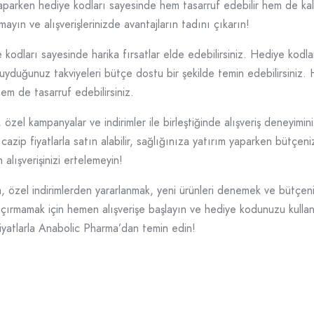
aparken hediye kodları sayesinde hem tasarruf edebilir hem de kalit
mayın ve alışverişlerinizde avantajların tadını çıkarın!
kodları sayesinde harika fırsatlar elde edebilirsiniz. Hediye kodlar
uyduğunuz takviyeleri bütçe dostu bir şekilde temin edebilirsiniz
 hem de tasarruf edebilirsiniz.
el kampanyalar ve indirimler ile birleştiğinde alışveriş deneyiminiz
 cazip fiyatlarla satın alabilir, sağlığınıza yatırım yaparken bütçen
n alışverişinizi ertelemeyin!
, özel indirimlerden yararlanmak, yeni ürünleri denemek ve bütçeniz
ırmamak için hemen alışverişe başlayın ve hediye kodunuzu kullanarak
fiyatlarla Anabolic Pharma’dan temin edin!