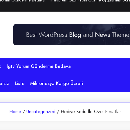
 Yorum Gönderme Bedava
Instagram Gizli Profil Görme Uygulaması Ücre
z
Igtv Yorum Gönderme Bedava
etsiz
Liste
Mikronezya Kargo Ücreti
Home
/
Uncategorized
/
Hediye Kodu İle Özel Fırsatlar