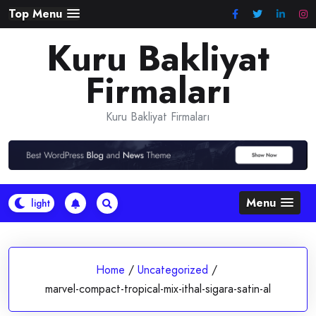
Skip
Top Menu
to
Kuru Bakliyat
content
Firmaları
Kuru Bakliyat Firmaları
Menu
Home
/
Uncategorized
/
marvel-compact-tropical-mix-ithal-sigara-satin-al