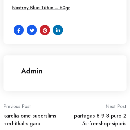
Nastroy Blue Tütün – 50gr
Admin
Post
Previous Post
Next Post
karelia-ome-superslims
partagas-8-9-8-puro-2
navigation
-red-ithal-sigara
5s-freeshop-siparis