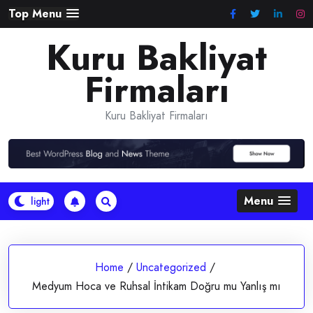
Skip
Top Menu
to
Kuru Bakliyat
content
Firmaları
Kuru Bakliyat Firmaları
Menu
Home
/
Uncategorized
/
Medyum Hoca ve Ruhsal İntikam Doğru mu Yanlış mı