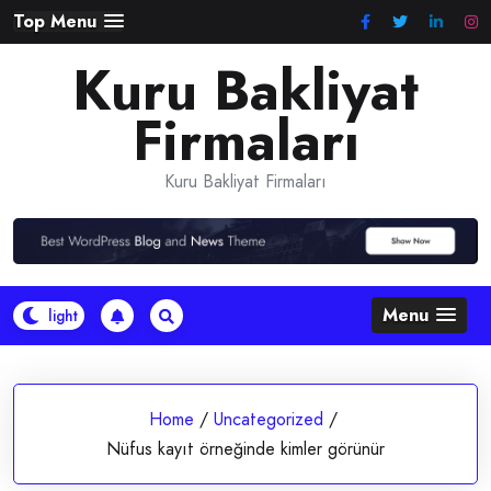
Skip
Top Menu
to
Kuru Bakliyat
content
Firmaları
Kuru Bakliyat Firmaları
Menu
Home
/
Uncategorized
/
Nüfus kayıt örneğinde kimler görünür