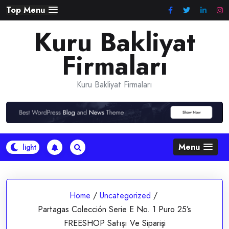
Skip
Top Menu
to
Kuru Bakliyat
content
Firmaları
Kuru Bakliyat Firmaları
Menu
Home
/
Uncategorized
/
Partagas Colección Serie E No. 1 Puro 25’s
FREESHOP Satışı Ve Siparişi