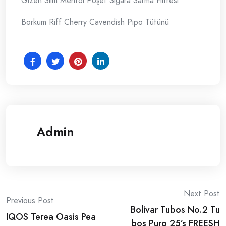
Gizeh Slim Mentol Poşet Sigara Sarma Filtresi
Borkum Riff Cherry Cavendish Pipo Tütünü
Admin
Post
Next Post
Previous Post
Bolivar Tubos No.2 Tu
navigation
IQOS Terea Oasis Pea
bos Puro 25’s FREESH