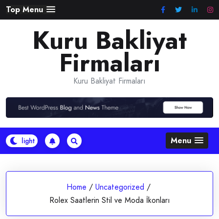
Skip
Top Menu
to
Kuru Bakliyat
content
Firmaları
Kuru Bakliyat Firmaları
Menu
Home
/
Uncategorized
/
Rolex Saatlerin Stil ve Moda İkonları