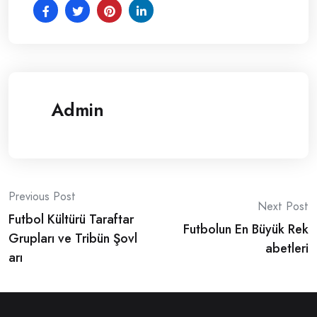
Admin
Post
Previous Post
Next Post
Futbol Kültürü Taraftar
navigation
Futbolun En Büyük Rek
Grupları ve Tribün Şovl
abetleri
arı