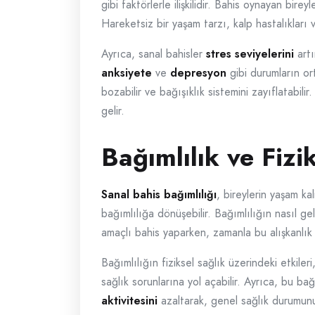
gibi faktörlerle ilişkilidir. Bahis oynayan bir
Hareketsiz bir yaşam tarzı, kalp hastalıkları 
Ayrıca, sanal bahisler
stres seviyelerini
artı
anksiyete
ve
depresyon
gibi durumların ort
bozabilir ve bağışıklık sistemini zayıflatabil
gelir.
Bağımlılık ve Fizi
Sanal bahis bağımlılığı
, bireylerin yaşam ka
bağımlılığa dönüşebilir. Bağımlılığın nasıl ge
amaçlı bahis yaparken, zamanla bu alışkanlı
Bağımlılığın fiziksel sağlık üzerindeki etkiler
sağlık sorunlarına yol açabilir. Ayrıca, bu ba
aktivitesini
azaltarak, genel sağlık durumunu 