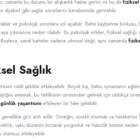
eyler, zamanla bu durumu bir alışkanlık haline getirir ve bu da
fiziksel
ve diyabet gibi sağlık sorunlarını beraberinde getirebilir.
rabilir ve psikolojik sorunlara yol açabilir. Bahis kaybetme korkusu, 
aya çıkmasına neden olabilir. Bu psikolojik etkiler, fiziksel sağlığı
ir. Böylece, sanal bahisler sadece zihinsel değil, aynı zamanda
fizik
ksel Sağlık
litesini ciddi şekilde etkileyebilir. Birçok kişi, bahis oynamanın eğ
liştiğini anlamak, bu tehlikenin üstesinden gelmek için oldukça öneml
k
günlük yaşantısını
etkileyen bir hale gelebilir.
i, genellikle göz ardı edilir. Örneğin, sürekli oturmak ve hareketsiz
ğımlılık, uyku düzenini bozarak yorgunluk ve halsizlik hissine neden 
olumsuz etkileyebilir.