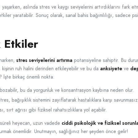
ı yaşarken, aslında stres ve kaygı seviyelerini artırdıklarını fark e
tkiler yaratabilir. Sonuç olarak, sanal bahis bağımlılığı, sadece psi
 Etkiler
unarken,
stres seviyelerini artırma
potansiyeline sahiptir. Bu durum
 kişinin ruh halini derinden etkileyebilir ve bu da
anksiyete
ve
de
r? İşte birkaç önemli nokta:
bozabilir, bu da yorgunluk ve konsantrasyon kaybına neden olur.
tres, bağışıklık sistemini zayıflatarak hastalıklara karşı savunmasız 
, sırt ağrısı gibi fiziksel rahatsızlıklara yol açabilir.
a süreli heyecan, uzun vadede
ciddi psikolojik ve fiziksel sorunl
rmak önemlidir. Unutmayın, sağlığınız her şeyden önce gelir!