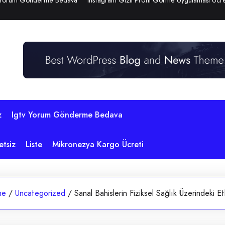
 Yorum Gönderme Bedava
Instagram Gizli Profil Görme Uygulaması Ücre
z
Igtv Yorum Gönderme Bedava
etsiz
Liste
Mikronezya Kargo Ücreti
me
/
Uncategorized
/
Sanal Bahislerin Fiziksel Sağlık Üzerindeki Etk