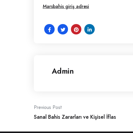
Marsbahis giriş adresi
Admin
Post
Previous Post
Sanal Bahis Zararları ve Kişisel İflas
navigation