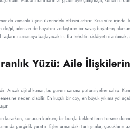
ne düşürebilir. Maddi sıkıntılarınızı gizlemeye çalıştıkça, kendinizi d
mar da zamanla kişinin üzerindeki etkisini artırır. Kısa süre içinde, 
n değil, ailenizin de hayatını zorlaştıran bir savaş başlatmış olursu
 taşlarını sarsmaya başlayacaktır. Bu tehditin ciddiyetini anlamak, 
anlık Yüzü: Aile İlişkilerin
dir. Ancak dijital kumar, bu güveni sarsma potansiyeline sahip. Kumar
mesine neden olabilir. En küçük bir coy, en büyük yıkıma yol açabilir
uşur.
lleri kurarken, sonucun korkunç bir borçla beklentilerin tersine dönme
amında gerginlik yaratır. Eşler arasındaki tartışmalar, çocukların üz