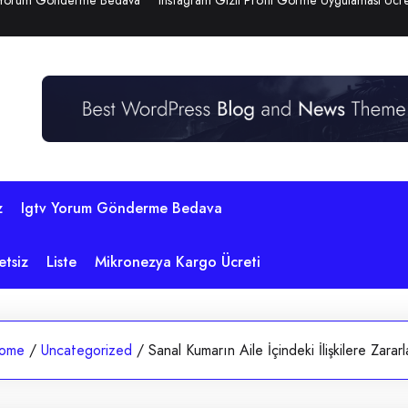
 Yorum Gönderme Bedava
Instagram Gizli Profil Görme Uygulaması Ücre
z
Igtv Yorum Gönderme Bedava
etsiz
Liste
Mikronezya Kargo Ücreti
ome
/
Uncategorized
/
Sanal Kumarın Aile İçindeki İlişkilere Zararl