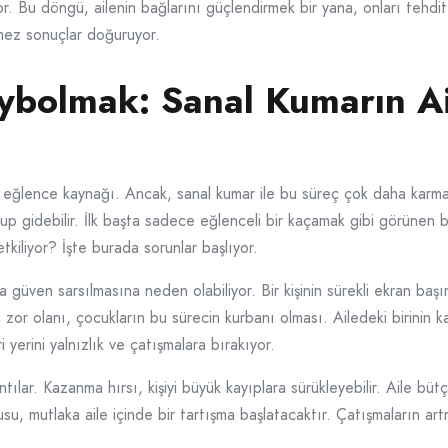
yor. Bu döngü, ailenin bağlarını güçlendirmek bir yana, onları teh
lemez sonuçlar doğuruyor.
ybolmak: Sanal Kumarın Ai
ür eğlence kaynağı. Ancak, sanal kumar ile bu süreç çok daha karma
p gidebilir. İlk başta sadece eğlenceli bir kaçamak gibi görünen b
l etkiliyor? İşte burada sorunlar başlıyor.
a güven sarsılmasına neden olabiliyor. Bir kişinin sürekli ekran başınd
n zor olanı, çocukların bu sürecin kurbanı olması. Ailedeki birinin 
 yerini yalnızlık ve çatışmalara bırakıyor.
ntılar. Kazanma hırsı, kişiyi büyük kayıplara sürükleyebilir. Aile bü
, mutlaka aile içinde bir tartışma başlatacaktır. Çatışmaların artm