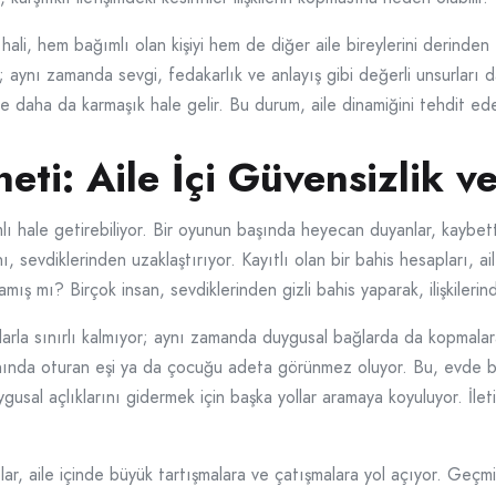
hali, hem bağımlı olan kişiyi hem de diğer aile bireylerini derinden
; aynı zamanda sevgi, fedakarlık ve anlayış gibi değerli unsurları 
e daha da karmaşık hale gelir. Bu durum, aile dinamiğini tehdit ede
ti: Aile İçi Güvensizlik ve 
mlı hale getirebiliyor. Bir oyunun başında heyecan duyanlar, kaybett
, sevdiklerinden uzaklaştırıyor. Kayıtlı olan bir bahis hesapları, ai
ış mı? Birçok insan, sevdiklerinden gizli bahis yaparak, ilişkilerin
arla sınırlı kalmıyor; aynı zamanda duygusal bağlarda da kopmalar
anında oturan eşi ya da çocuğu adeta görünmez oluyor. Bu, evde b
gusal açlıklarını gidermek için başka yollar aramaya koyuluyor. İleti
 aile içinde büyük tartışmalara ve çatışmalara yol açıyor. Geçmişt