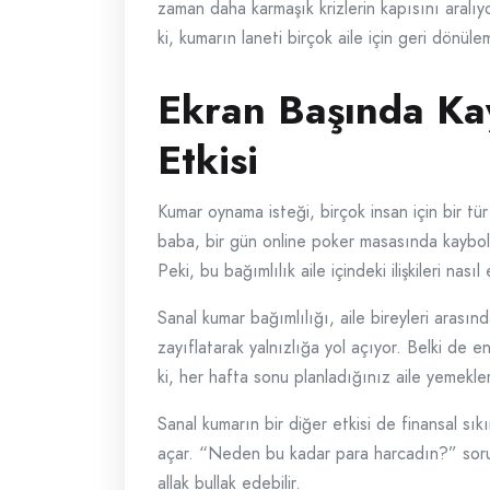
zaman daha karmaşık krizlerin kapısını aralı
ki, kumarın laneti birçok aile için geri dönü
Ekran Başında Ka
Etkisi
Kumar oynama isteği, birçok insan için bir t
baba, bir gün online poker masasında kaybolu
Peki, bu bağımlılık aile içindeki ilişkileri nası
Sanal kumar bağımlılığı, aile bireyleri arasınd
zayıflatarak yalnızlığa yol açıyor. Belki de e
ki, her hafta sonu planladığınız aile yemekleri
Sanal kumarın bir diğer etkisi de finansal sıkı
açar. “Neden bu kadar para harcadın?” sorusu
allak bullak edebilir.