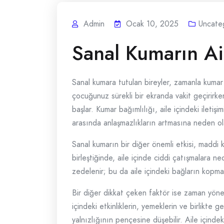
Admin
Ocak 10, 2025
Uncate
Sanal Kumarın Aile
Sanal kumara tutulan bireyler, zamanla kumar o
çocuğunuz sürekli bir ekranda vakit geçirirk
başlar. Kumar bağımlılığı, aile içindeki iletiş
arasında anlaşmazlıkların artmasına neden ola
Sanal kumarın bir diğer önemli etkisi, maddi ka
birleştiğinde, aile içinde ciddi çatışmalara nede
zedelenir; bu da aile içindeki bağların kopmas
Bir diğer dikkat çeken faktör ise zaman yönet
içindeki etkinliklerin, yemeklerin ve birlikte
yalnızlığının pençesine düşebilir. Aile içindeki 