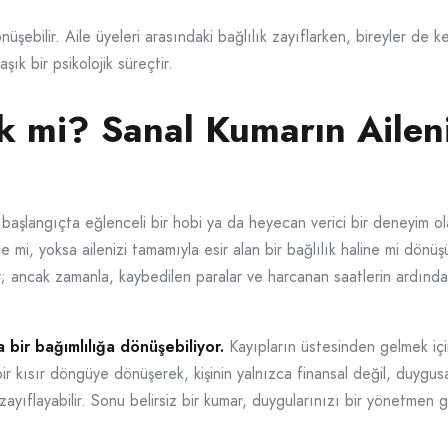
şebilir. Aile üyeleri arasındaki bağlılık zayıflarken, bireyler de k
şık bir psikolojik süreçtir.
lik mi? Sanal Kumarın Aile
başlangıçta eğlenceli bir hobi ya da heyecan verici bir deneyim ola
mi, yoksa ailenizi tamamıyla esir alan bir bağlılık haline mi dönü
; ancak zamanla, kaybedilen paralar ve harcanan saatlerin ardından 
a bir bağımlılığa dönüşebiliyor.
Kayıpların üstesinden gelmek iç
bir kısır döngüye dönüşerek, kişinin yalnızca finansal değil, duygus
ğlar zayıflayabilir. Sonu belirsiz bir kumar, duygularınızı bir yönetmen