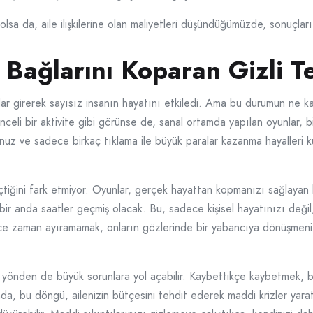
lsa da, aile ilişkilerine olan maliyetleri düşündüğümüzde, sonuçları 
 Bağlarını Koparan Gizli T
dar girerek sayısız insanın hayatını etkiledi. Ama bu durumun ne ka
i bir aktivite gibi görünse de, sanal ortamda yapılan oyunlar, birç
unuz ve sadece birkaç tıklama ile büyük paralar kazanma hayalleri
iğini fark etmiyor. Oyunlar, gerçek hayattan kopmanızı sağlayan bir 
r anda saatler geçmiş olacak. Bu, sadece kişisel hayatınızı değil, a
rince zaman ayıramamak, onların gözlerinde bir yabancıya dönüşmeni
l yönden de büyük sorunlara yol açabilir. Kaybettikçe kaybetmek,
da, bu döngü, ailenizin bütçesini tehdit ederek maddi krizler ya