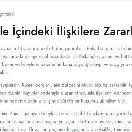
gorized
 İçindeki İlişkilere Zarar
ynama ihtiyacını öncelik haline getirebilir. Peki, bu durum aile bir
en yanlarında olmayı nasıl hissedersiniz? Kıskançlık, özlem ve ha
imi bozar ve bireylerin birbirlerine karşı duyduğu sevgi ve saygıyı az
bilir.
yıplardır. Kumar borçları, aile bütçesini büyük ölçüde sarsabilir. İşs
n olabilir. Kayıplar nedeniyle oluşan stres, aile ilişkilerini derinden 
ına neden olabilir. aile içinde sürekli bir huzursuzluk hâkim olur.
imi. Kumar oynayan bireyler, kendi kişisel ihtiyaçlarından ziyade ku
 geçirilen zamanların azalmasına yol açar. Hatta aile üyeleri, kumar
ilişkiler, karşılıklı zaman geçirme ile güçlenir; bu eksiklik, tüm ailen