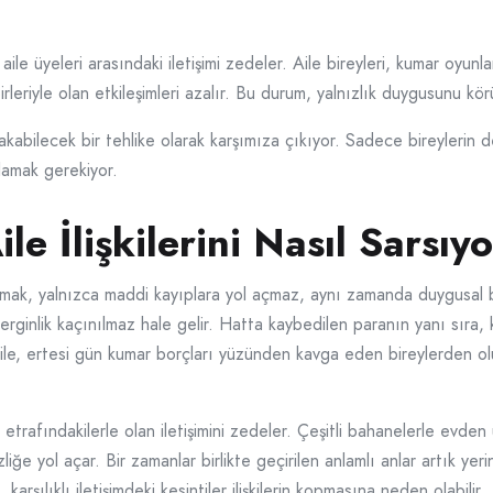
 aile üyeleri arasındaki iletişimi zedeler. Aile bireyleri, kumar oyun
eriyle olan etkileşimleri azalır. Bu durum, yalnızlık duygusunu körükl
bırakabilecek bir tehlike olarak karşımıza çıkıyor. Sadece bireylerin d
ulamak gerekiyor.
le İlişkilerini Nasıl Sarsıy
mak, yalnızca maddi kayıplara yol açmaz, aynı zamanda duygusal bi
rginlik kaçınılmaz hale gelir. Hatta kaybedilen paranın yanı sıra,
ile, ertesi gün kumar borçları yüzünden kavga eden bireylerden oluşab
in etrafındakilerle olan iletişimini zedeler. Çeşitli bahanelerle e
liğe yol açar. Bir zamanlar birlikte geçirilen anlamlı anlar artık yer
 karşılıklı iletişimdeki kesintiler ilişkilerin kopmasına neden olabilir.