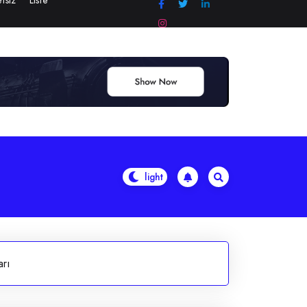
tsiz
Liste
arı