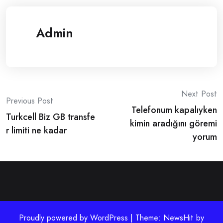
Admin
Post
Next Post
Previous Post
Telefonum kapalıyken
navigation
Turkcell Biz GB transfe
kimin aradığını göremi
r limiti ne kadar
yorum
Proudly powered by WordPress | Theme: NewsHit by