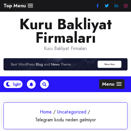
Skip
Top Menu
to
Kuru Bakliyat
content
Firmaları
Kuru Bakliyat Firmaları
Menu
Home
/
Uncategorized
/
Telegram kodu neden gelmiyor