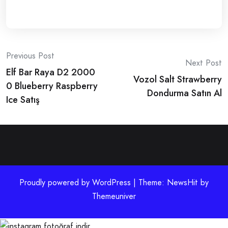
Post
Previous Post
Next Post
Elf Bar Raya D2 2000
navigation
Vozol Salt Strawberry
0 Blueberry Raspberry
Dondurma Satın Al
Ice Satış
Proudly powered by WordPress | Theme: NewsHit by
Themeuniver