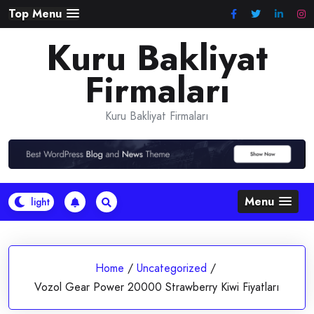
Skip
Top Menu
to
Kuru Bakliyat
content
Firmaları
Kuru Bakliyat Firmaları
Menu
Home
/
Uncategorized
/
Vozol Gear Power 20000 Strawberry Kiwi Fiyatları