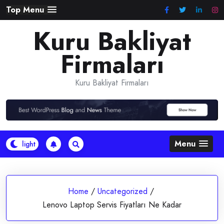
Skip
Top Menu
to
Kuru Bakliyat
content
Firmaları
Kuru Bakliyat Firmaları
Menu
Home
/
Uncategorized
/
Lenovo Laptop Servis Fiyatları Ne Kadar