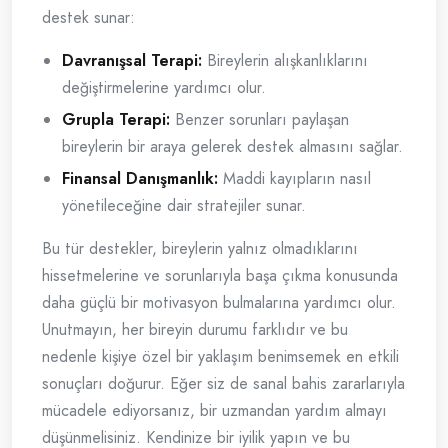
destek sunar:
Davranışsal Terapi:
Bireylerin alışkanlıklarını
değiştirmelerine yardımcı olur.
Grupla Terapi:
Benzer sorunları paylaşan
bireylerin bir araya gelerek destek almasını sağlar.
Finansal Danışmanlık:
Maddi kayıpların nasıl
yönetileceğine dair stratejiler sunar.
Bu tür destekler, bireylerin yalnız olmadıklarını
hissetmelerine ve sorunlarıyla başa çıkma konusunda
daha güçlü bir motivasyon bulmalarına yardımcı olur.
Unutmayın, her bireyin durumu farklıdır ve bu
nedenle kişiye özel bir yaklaşım benimsemek en etkili
sonuçları doğurur. Eğer siz de sanal bahis zararlarıyla
mücadele ediyorsanız, bir uzmandan yardım almayı
düşünmelisiniz. Kendinize bir iyilik yapın ve bu