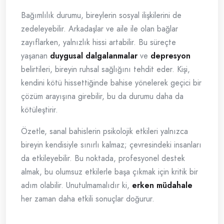
Bağımlılık durumu, bireylerin sosyal ilişkilerini de
zedeleyebilir. Arkadaşlar ve aile ile olan bağlar
zayıflarken, yalnızlık hissi artabilir. Bu süreçte
yaşanan
duygusal dalgalanmalar
ve
depresyon
belirtileri, bireyin ruhsal sağlığını tehdit eder. Kişi,
kendini kötü hissettiğinde bahise yönelerek geçici bir
çözüm arayışına girebilir, bu da durumu daha da
kötüleştirir.
Özetle, sanal bahislerin psikolojik etkileri yalnızca
bireyin kendisiyle sınırlı kalmaz; çevresindeki insanları
da etkileyebilir. Bu noktada, profesyonel destek
almak, bu olumsuz etkilerle başa çıkmak için kritik bir
adım olabilir. Unutulmamalıdır ki,
erken müdahale
her zaman daha etkili sonuçlar doğurur.