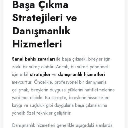
Başa Çıkma
Stratejileri ve
Danışmanlık
Hizmetleri
Sanal bahis zararları
ile başa çıkmak, bireyler için
zorlu bir süreç olabilir. Ancak, bu süreci yönetmek
için etkili
stratejiler
ve
danışmanlık hizmetleri
mevcuttur. Öncelikle, profesyonel bir danışmanla
çalışmak, bireylerin duygusal yüklerini hafifletmelerine
yardımcı olabilir. Bu süreçte, bireylerin hissettikleri
kaygı ve suçluluk gibi duygularla başa çıkmalarına
yönelik özel teknikler geliştirilir.
Danışmanlık hizmetleri genellikle aşağıdaki alanlarda