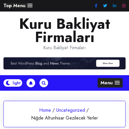
Skip
Top Menu
to
Kuru Bakliyat
content
Firmaları
Kuru Bakliyat Firmaları
Menu
Home
/
Uncategorized
/
Niğde Altunhisar Gezilecek Yerler