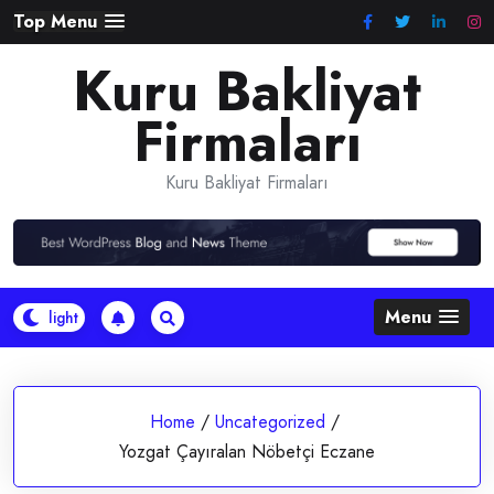
Skip
Top Menu
to
Kuru Bakliyat
content
Firmaları
Kuru Bakliyat Firmaları
Menu
Home
/
Uncategorized
/
Yozgat Çayıralan Nöbetçi Eczane