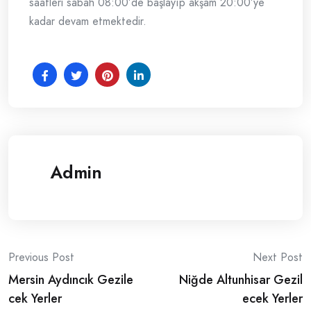
saatleri sabah 08:00’de başlayıp akşam 20:00’ye
kadar devam etmektedir.
Admin
Post
Previous Post
Next Post
Mersin Aydıncık Gezile
Niğde Altunhisar Gezil
navigation
cek Yerler
ecek Yerler